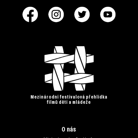
Mezinárodní festivalová přehlídka
filmů dětí a mládeže
O nás