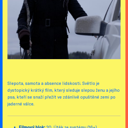
Slepota, samota a absence lidskosti. Světlo je
dystopický krátký film, který sleduje slepou ženu a jejího
psa, kteří se snaží přežít ve zdánlivě opuštěné zemi po
jaderné válce.
Filmový blok:
20. Útěk ze systému (16+)