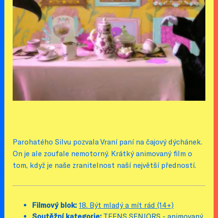
Parohatého Silvu pozvala Vraní paní na čajový dýchánek.
On je ale zoufale nemotorný. Krátký animovaný film o
tom, když je naše zranitelnost naší největší předností.
Filmový blok:
18. Být mladý a mít rád (14+)
Soutěžní kategorie:
TEENS SENIORS - animovaný