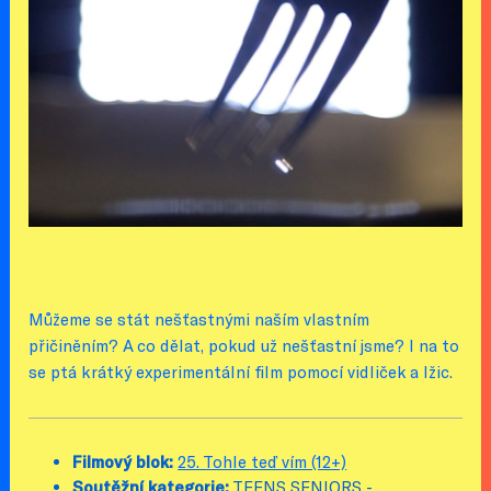
Můžeme se stát nešťastnými naším vlastním
přičiněním? A co dělat, pokud už nešťastní jsme? I na to
se ptá krátký experimentální film pomocí vidliček a lžic.
Filmový blok:
25. Tohle teď vím (12+)
Soutěžní kategorie:
TEENS SENIORS -