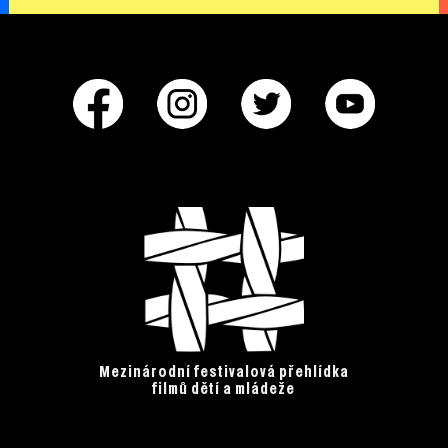
Mezinárodní festivalová přehlídka
filmů dětí a mládeže