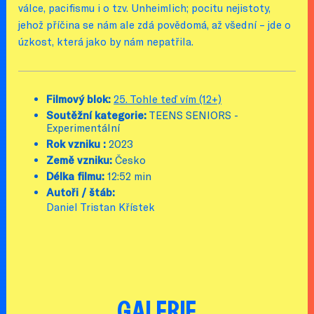
válce, pacifismu i o tzv. Unheimlich; pocitu nejistoty,
jehož příčina se nám ale zdá povědomá, až všední – jde o
úzkost, která jako by nám nepatřila.
Filmový blok:
25. Tohle teď vím (12+)
Soutěžní kategorie:
TEENS SENIORS -
Experimentální
Rok vzniku :
2023
Země vzniku:
Česko
Délka filmu:
12:52 min
Autoři / štáb:
Daniel Tristan Křístek
GALERIE