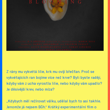
Z rány mu vykvétá lilie, krk mu ovíjí břečťan. Proč se
vykvétajících ran bojíme více než krve? Byli byste raději,
kdyby vám z ucha vyrostla lilie, nebo kdyby vám upadlo?
Je děsivější krev, nebo míza?
„Kdybych měl režírovat válku, udělal bych to asi takhle.
Jenomže já nejsem Bůh.“ Krátký experimentální film o