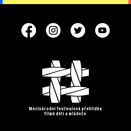
Mezinárodní festivalová přehlídka
filmů dětí a mládeže