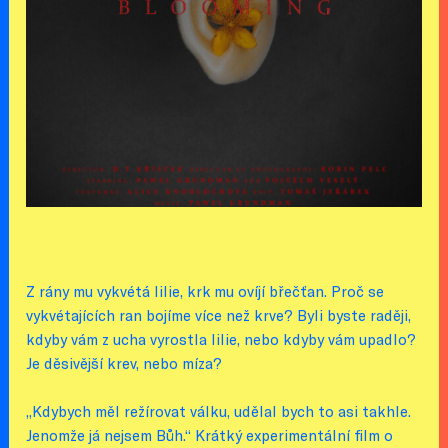
Z rány mu vykvétá lilie, krk mu ovíjí břečťan. Proč se
vykvétajících ran bojíme více než krve? Byli byste raději,
kdyby vám z ucha vyrostla lilie, nebo kdyby vám upadlo?
Je děsivější krev, nebo míza?
„Kdybych měl režírovat válku, udělal bych to asi takhle.
Jenomže já nejsem Bůh.“ Krátký experimentální film o