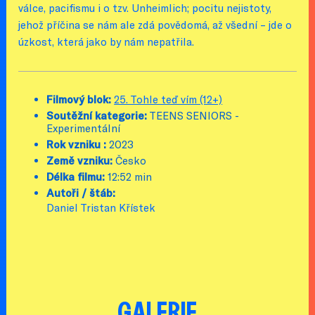
válce, pacifismu i o tzv. Unheimlich; pocitu nejistoty,
jehož příčina se nám ale zdá povědomá, až všední – jde o
úzkost, která jako by nám nepatřila.
Filmový blok:
25. Tohle teď vím (12+)
Soutěžní kategorie:
TEENS SENIORS -
Experimentální
Rok vzniku :
2023
Země vzniku:
Česko
Délka filmu:
12:52 min
Autoři / štáb:
Daniel Tristan Křístek
GALERIE