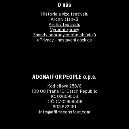
O nás
Historie a vize festivalu
Archiv článků
Archiv festivalu
Výroční zprávy
Zásady ochrany osobních údajů
ePrivacy - nastavení cookies
ADONAI FOR PEOPLE o.p.s.
Kodicilova 258/6
108 00 Praha 10, Czech Republic
IČ: 02659506
DIČ: CZ02659506
603 822 181
info@afilmteensfest.com