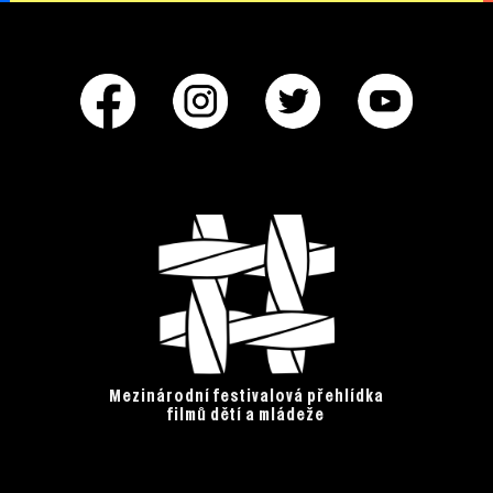
Mezinárodní festivalová přehlídka
filmů dětí a mládeže